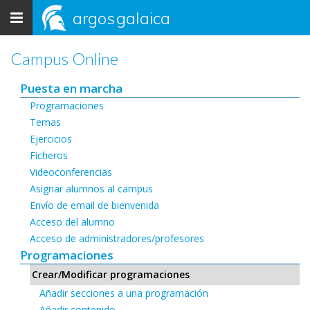
Toggle
argos
galaica
navigation
Campus Online
Puesta en marcha
Programaciones
Temas
Ejercicios
Ficheros
Videoconferencias
Asignar alumnos al campus
Envío de email de bienvenida
Acceso del alumno
Acceso de administradores/profesores
Programaciones
Crear/Modificar programaciones
Añadir secciones a una programación
Añadir contenido