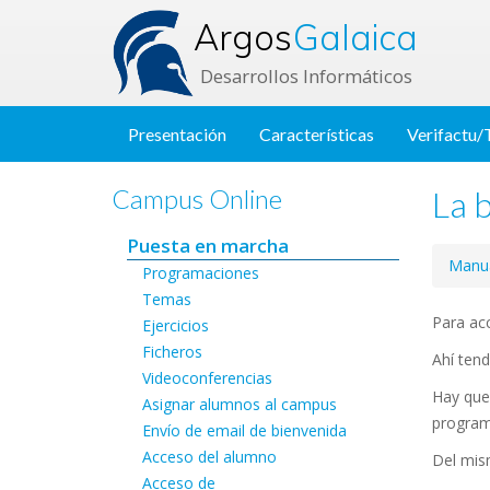
Argos
Galaica
Desarrollos Informáticos
Presentación
Características
Verifactu/
La b
Campus Online
Puesta en marcha
Manua
Programaciones
Temas
Para acc
Ejercicios
Ficheros
Ahí tend
Videoconferencias
Hay que 
Asignar alumnos al campus
program
Envío de email de bienvenida
Acceso del alumno
Del mis
Acceso de